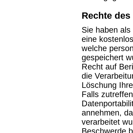
Rechte des
Sie haben als
eine kostenlos
welche perso
gespeichert 
Recht auf Ber
die Verarbeit
Löschung Ihr
Falls zutreffe
Datenportabili
annehmen, da
verarbeitet w
Beschwerde be