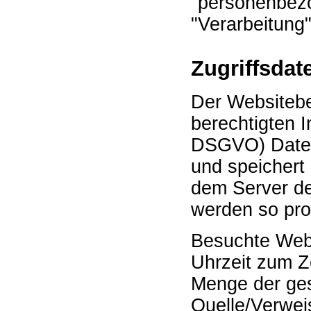
"personenbez
"Verarbeitung"
Zugriffsdat
Der Websitebe
berechtigten In
DSGVO) Daten 
und speichert 
dem Server de
werden so prot
Besuchte Web
Uhrzeit zum Z
Menge der ges
Quelle/Verwei