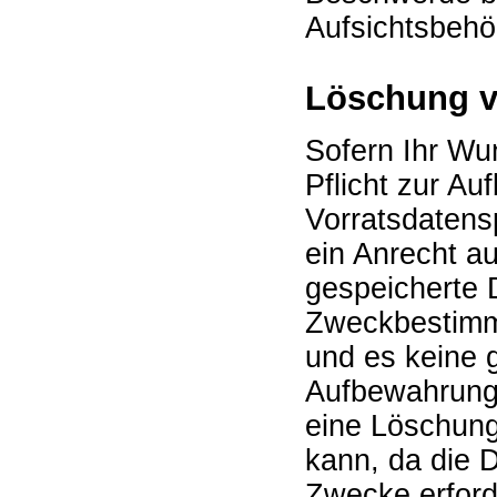
Aufsichtsbehö
Löschung v
Sofern Ihr Wun
Pflicht zur A
Vorratsdatensp
ein Anrecht a
gespeicherte D
Zweckbestimm
und es keine 
Aufbewahrungs
eine Löschung
kann, da die D
Zwecke erforde